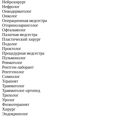
Нейрохирург
Нефролог
Онкодерматолог
Онколог
Операционная медсестра
Оториноларинголог
Офтальмолог
Палатная медсестра
Пластический хирург
Подолог
Проктолог
Процедурная медсестра
Пульмонолог
Ревматолог
Рентген-лаборант
Рентгенолог
Сомнолог
Терапевт
Травматолог
Травматолог-ортопед
Трихолог
Уролог
Физиотерапевт
Хирург
Эндокринолог