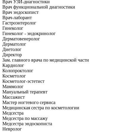
Врач УЗИ-диагностики
Врач функциональной диагностики
Врач эндоскопист
Врач-лаборант
Гастроэнтеролог
Гинеколог
Гинеколог - эндокринолог
Дерматовенеролог
Дерматолог
Диетолог
Директор
Зам. главного врача по медицинской части
Кардиолог
Колопроктолог
Косметолог
Косметолог-эстетист
Маммолог
Мануальный терапевт
Массажист
Мастер ногтевого сервиса
Медицинская сестра по косметологии
Медсестра
Медсестра по массажу
Медсестра эндоскописта
Невролог