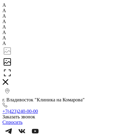
А
А
А
А
А
А
А
А
г. Владивосток "Клиника на Комарова"
+7(423)240-00-00
Заказать звонок
Спросить