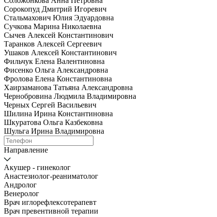
Соложонкова Анна Петровна
Сорокопуд Дмитрий Игоревич
Стальмахович Юлия Эдуардовна
Сучкова Марина Николаевна
Сычев Алексей Константинович
Таранков Алексей Сергеевич
Ушаков Алексей Константинович
Фильчук Елена Валентиновна
Фисенко Ольга Александровна
Фролова Елена Константиновна
Хаирзаманова Татьяна Александровна
Чернобровина Людмила Владимировна
Черных Сергей Васильевич
Шилина Ирина Константиновна
Шкуратова Ольга Казбековна
Шульга Ирина Владимировна
Направление
Акушер - гинеколог
Анастезиолог-реаниматолог
Андролог
Венеролог
Врач иглорефлексотерапевт
Врач превентивной терапии