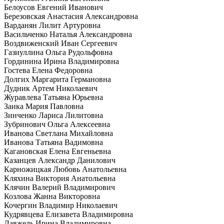
Белоусов Евгений Иванович
Березовская Анастасия Александровна
Варданян Лилит Артуровна
Васильченко Наталья Александровна
Воздвиженский Иван Сергеевич
Газиуллина Ольга Рудольфовна
Гординина Ирина Владимировна
Гостева Елена Федоровна
Долгих Маргарита Германовна
Дудник Артем Николаевич
Журавлева Татьяна Юрьевна
Заика Мария Павловна
Зинченко Лариса Лилитовна
Зубринович Ольга Алексеевна
Иванова Светлана Михайловна
Иванова Татьяна Вадимовна
Кагановская Елена Евгеньевна
Казанцев Александр Данилович
Карножицкая Любовь Анатольевна
Кляхина Виктория Анатольевна
Клячин Валерий Владимирович
Козлова Жанна Викторовна
Кочергин Владимир Николаевич
Кудрявцева Елизавета Владимировна
Лавжель Ирина Владимировна