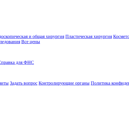
оскопическая и общая хирургия
Пластическая хирургия
Космето
ледования
Все цены
Справка для ФНС
зиты
Задать вопрос
Контролирующие органы
Политика конфиде