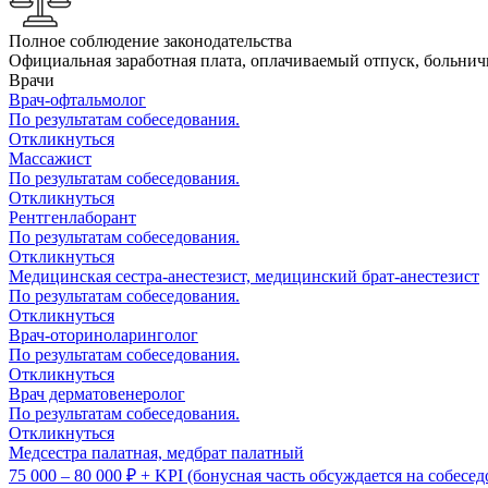
Полное соблюдение законодательства
Официальная заработная плата, оплачиваемый отпуск, больни
Врачи
Врач-офтальмолог
По результатам собеседования.
Откликнуться
Массажист
По результатам собеседования.
Откликнуться
Рентгенлаборант
По результатам собеседования.
Откликнуться
Медицинская сестра-анестезист, медицинский брат-анестезист
По результатам собеседования.
Откликнуться
Врач-оториноларинголог
По результатам собеседования.
Откликнуться
Врач дерматовенеролог
По результатам собеседования.
Откликнуться
Медсестра палатная, медбрат палатный
75 000 – 80 000 ₽ + KPI (бонусная часть обсуждается на собесед