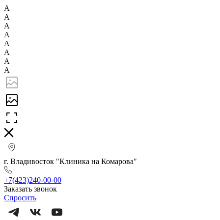
А
А
А
А
А
А
А
А
г. Владивосток "Клиника на Комарова"
+7(423)240-00-00
Заказать звонок
Спросить