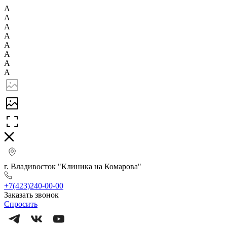
А
А
А
А
А
А
А
А
г. Владивосток "Клиника на Комарова"
+7(423)240-00-00
Заказать звонок
Спросить