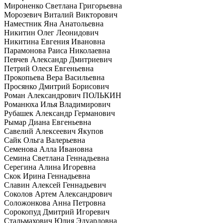
Мироненко Светлана Григорьевна
Морозевич Виталий Викторович
Наместник Яна Анатольевна
Никитин Олег Леонидович
Никитина Евгения Ивановна
Парамонова Раиса Николаевна
Певчев Александр Дмитриевич
Петрий Олеся Евгеньевна
Прокопьева Вера Васильевна
Просянко Дмитрий Борисович
Роман Александрович ПОЛЬКИН
Романюха Илья Владимирович
Рубашек Александр Германович
Рымар Диана Евгеньевна
Савелий Алексеевич Якупов
Сайк Ольга Валерьевна
Семенова Алла Ивановна
Семина Светлана Геннадьевна
Серегина Алина Игоревна
Скок Ирина Геннадьевна
Славин Алексей Геннадьевич
Соколов Артем Александрович
Соложонкова Анна Петровна
Сорокопуд Дмитрий Игоревич
Стальмахович Юлия Эдуардовна