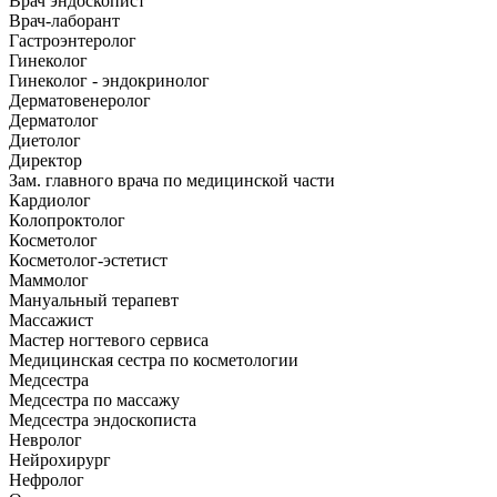
Врач эндоскопист
Врач-лаборант
Гастроэнтеролог
Гинеколог
Гинеколог - эндокринолог
Дерматовенеролог
Дерматолог
Диетолог
Директор
Зам. главного врача по медицинской части
Кардиолог
Колопроктолог
Косметолог
Косметолог-эстетист
Маммолог
Мануальный терапевт
Массажист
Мастер ногтевого сервиса
Медицинская сестра по косметологии
Медсестра
Медсестра по массажу
Медсестра эндоскописта
Невролог
Нейрохирург
Нефролог