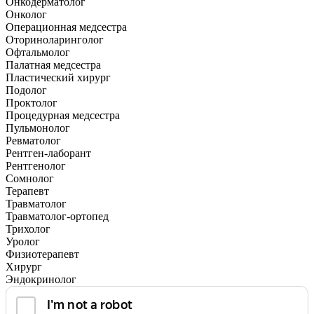
Онкодерматолог
Онколог
Операционная медсестра
Оториноларинголог
Офтальмолог
Палатная медсестра
Пластический хирург
Подолог
Проктолог
Процедурная медсестра
Пульмонолог
Ревматолог
Рентген-лаборант
Рентгенолог
Сомнолог
Терапевт
Травматолог
Травматолог-ортопед
Трихолог
Уролог
Физиотерапевт
Хирург
Эндокринолог