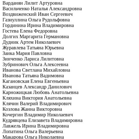
Варданян Лилит Артуровна
Васильченко Наталья Александровна
Воздвиженский Иван Сергеевич
Газиуллина Ольга Рудольфовна
Гординина Ирина Владимировна
Гостева Елена Федоровна
Долгих Маргарита Германовна
Дудник Артем Николаевич
Журавлева Татьяна Юрьевна
Заика Мария Павловна
Зинченко Лариса Лилитовна
Зубринович Ольга Алексеевна
Иванова Светлана Михайловна
Иванова Татьяна Вадимовна
Кагановская Елена Евгеньевна
Казанцев Александр Данилович
Карножицкая Любовь Анатольевна
Кляхина Виктория Анатольевна
Клячин Валерий Владимирович
Козлова Жанна Викторовна
Кочергин Владимир Николаевич
Кудрявцева Елизавета Владимировна
Лавжель Ирина Владимировна
Лопатина Ольга Валерьевна
Макарова Ольга Николаевна