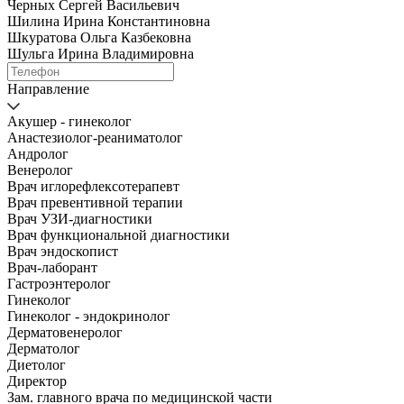
Черных Сергей Васильевич
Шилина Ирина Константиновна
Шкуратова Ольга Казбековна
Шульга Ирина Владимировна
Направление
Акушер - гинеколог
Анастезиолог-реаниматолог
Андролог
Венеролог
Врач иглорефлексотерапевт
Врач превентивной терапии
Врач УЗИ-диагностики
Врач функциональной диагностики
Врач эндоскопист
Врач-лаборант
Гастроэнтеролог
Гинеколог
Гинеколог - эндокринолог
Дерматовенеролог
Дерматолог
Диетолог
Директор
Зам. главного врача по медицинской части