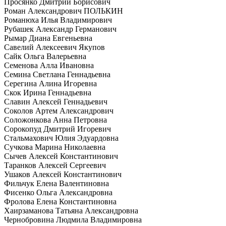
Просянко Дмитрий Борисович
Роман Александрович ПОЛЬКИН
Романюха Илья Владимирович
Рубашек Александр Германович
Рымар Диана Евгеньевна
Савелий Алексеевич Якупов
Сайк Ольга Валерьевна
Семенова Алла Ивановна
Семина Светлана Геннадьевна
Серегина Алина Игоревна
Скок Ирина Геннадьевна
Славин Алексей Геннадьевич
Соколов Артем Александрович
Соложонкова Анна Петровна
Сорокопуд Дмитрий Игоревич
Стальмахович Юлия Эдуардовна
Сучкова Марина Николаевна
Сычев Алексей Константинович
Таранков Алексей Сергеевич
Ушаков Алексей Константинович
Фильчук Елена Валентиновна
Фисенко Ольга Александровна
Фролова Елена Константиновна
Хаирзаманова Татьяна Александровна
Чернобровина Людмила Владимировна