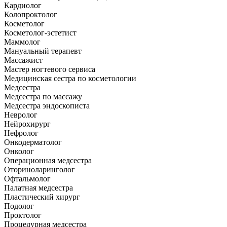
Кардиолог
Колопроктолог
Косметолог
Косметолог-эстетист
Маммолог
Мануальный терапевт
Массажист
Мастер ногтевого сервиса
Медицинская сестра по косметологии
Медсестра
Медсестра по массажу
Медсестра эндоскописта
Невролог
Нейрохирург
Нефролог
Онкодерматолог
Онколог
Операционная медсестра
Оториноларинголог
Офтальмолог
Палатная медсестра
Пластический хирург
Подолог
Проктолог
Процедурная медсестра