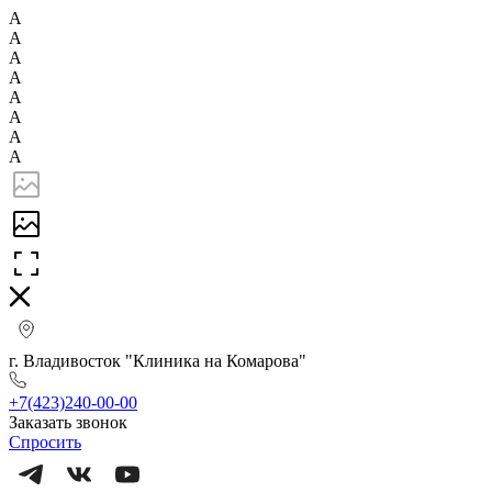
А
А
А
А
А
А
А
А
г. Владивосток "Клиника на Комарова"
+7(423)240-00-00
Заказать звонок
Спросить