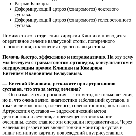
Разрыв Банкарта.
Деформирующий артроз (хондромотоз) локтевого
сустава.
Деформирующий артроз (хондромотоз) голеностопного
сустава.
Помимо этого в отделении хирургии Клиники проводится
оперативное лечение вальгусной стопы, поперечного
плоскостопия, отклонения первого пальца стопы.
Помочь быстро, эффективно и нетравматично. На эту тему
мы беседуем с травматологом-ортопедом, консультантом и
оперирующим врачом Клиники на Комарова,
Евгением Ивановичем Белоусовым.
— Евгений Иванович, рсскажите про артроскопию
суставов, что это за метод лечения?
— Он называется артроскопия — это метод не только лечения,
но и, что очень важно, диагностики заболеваний суставов, в
том числе коленного, плечевого, голеностопного, локтевого.
Артроскопия суставов — эндоскопический метод
диагностики и лечения, а преимущества эндоскопии
очевидны, самое главное эти операции нетравматичны. Через
маленький разрез врач вводит тонкий монитор в сустав и
видит истинную картину повреждений внутрисуставных