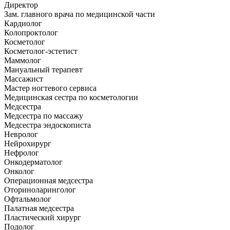
Директор
Зам. главного врача по медицинской части
Кардиолог
Колопроктолог
Косметолог
Косметолог-эстетист
Маммолог
Мануальный терапевт
Массажист
Мастер ногтевого сервиса
Медицинская сестра по косметологии
Медсестра
Медсестра по массажу
Медсестра эндоскописта
Невролог
Нейрохирург
Нефролог
Онкодерматолог
Онколог
Операционная медсестра
Оториноларинголог
Офтальмолог
Палатная медсестра
Пластический хирург
Подолог