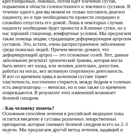
крестообразных, боковых, потом идет плечевой сустав,
поражения в области голеностопного и локтевого суставов. В
течение одного дня мы можем не только поставить диагноз
пациенту, но и при необходимости провести операцию и
спокойно отпустить его домой. Лишь в некоторых случаях
пациенту необходимо будет провести в Клинике сутки, но у
нас хороший стационар, комфортные условия. Мы предлагаем
также помощь людям, страдающим деформирующим артрозом
суставов. Это, кстати, очень распространенное заболевание
среди пожилых людей. Причем многие думают, что
деформирующий артроз — это отложение солей. Нет, данное
заболевание результат хронической травмы, которая могла
быть много лет назад, или человек длительно, допустим,
работал на ногах, вел активную спортивную деятельность.
И вот со временем хрящ в коленном суставе теряет
эластичность, постепенно стирается, между бедром и голенью
есть амортизаторы — мениски, но и они также со временем
повреждаются. В результате этих изменений возникает
болевой синдром.
- Как человеку помочь?
Основным способом лечения в российской медицине пока
остается введение в суставы различных лекарственных
препаратов, которые снимают болевой синдром всего на 2–3
недели. Мы предлагаем другой метод лечения, щадящий и