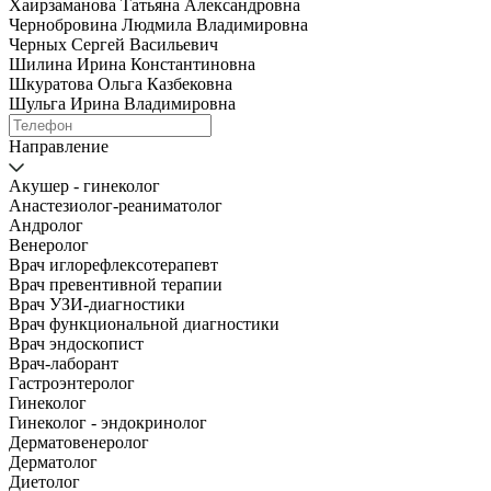
Хаирзаманова Татьяна Александровна
Чернобровина Людмила Владимировна
Черных Сергей Васильевич
Шилина Ирина Константиновна
Шкуратова Ольга Казбековна
Шульга Ирина Владимировна
Направление
Акушер - гинеколог
Анастезиолог-реаниматолог
Андролог
Венеролог
Врач иглорефлексотерапевт
Врач превентивной терапии
Врач УЗИ-диагностики
Врач функциональной диагностики
Врач эндоскопист
Врач-лаборант
Гастроэнтеролог
Гинеколог
Гинеколог - эндокринолог
Дерматовенеролог
Дерматолог
Диетолог