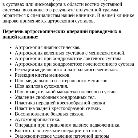
в суставах или дискомфорта в области костно-суставной
системы, возникшего в результате полученной травмы,
обратиться к специалистам нашей клиники. В нашей клинике
широко применяется артроскопия суставов.
Перечень артроскопических операций проводимых в
нашей клинике:
Артроскопия диагностическая.
Артроскопия коленных суставов с менискэктомией.
Артроскопия при хондромотозе локтевого сустава.
Артроскопия при хондромотозе голеностопного сустава
Резекция медиального и латерального менисков.
Резекция кисты менисков.
Шов медиального и латерального менисков.
Шов ахилова сухожилия.
Шов вращательной манжетки плечевого сустава.
Удаление свободных хондромных тел.
Пластика передней крестообразной связки.
Пластика задней крестообразной связки.
Восстановление боковых связок.
Аутохондропластика.
Операции при привычном вывихе надколенника.
Костно-пластические операции на стопе.
Эндоскопическое удаление пяточной шпоры.