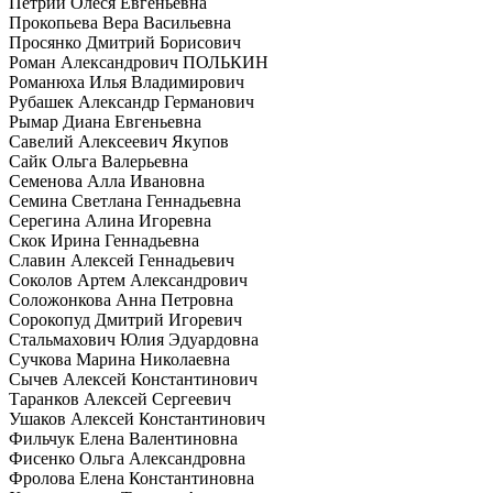
Петрий Олеся Евгеньевна
Прокопьева Вера Васильевна
Просянко Дмитрий Борисович
Роман Александрович ПОЛЬКИН
Романюха Илья Владимирович
Рубашек Александр Германович
Рымар Диана Евгеньевна
Савелий Алексеевич Якупов
Сайк Ольга Валерьевна
Семенова Алла Ивановна
Семина Светлана Геннадьевна
Серегина Алина Игоревна
Скок Ирина Геннадьевна
Славин Алексей Геннадьевич
Соколов Артем Александрович
Соложонкова Анна Петровна
Сорокопуд Дмитрий Игоревич
Стальмахович Юлия Эдуардовна
Сучкова Марина Николаевна
Сычев Алексей Константинович
Таранков Алексей Сергеевич
Ушаков Алексей Константинович
Фильчук Елена Валентиновна
Фисенко Ольга Александровна
Фролова Елена Константиновна