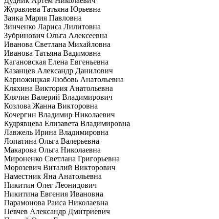
Дудник Артем Николаевич
Журавлева Татьяна Юрьевна
Заика Мария Павловна
Зинченко Лариса Лилитовна
Зубринович Ольга Алексеевна
Иванова Светлана Михайловна
Иванова Татьяна Вадимовна
Кагановская Елена Евгеньевна
Казанцев Александр Данилович
Карножицкая Любовь Анатольевна
Кляхина Виктория Анатольевна
Клячин Валерий Владимирович
Козлова Жанна Викторовна
Кочергин Владимир Николаевич
Кудрявцева Елизавета Владимировна
Лавжель Ирина Владимировна
Лопатина Ольга Валерьевна
Макарова Ольга Николаевна
Мироненко Светлана Григорьевна
Морозевич Виталий Викторович
Наместник Яна Анатольевна
Никитин Олег Леонидович
Никитина Евгения Ивановна
Парамонова Раиса Николаевна
Певчев Александр Дмитриевич