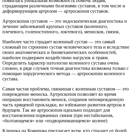
появилась уникальная возможность помочь людям,
страдающим различными болезнями суставов, в том числе и
деформирующим артрозом — артроскопия суставов.
Артроскопия суставов — это эндоскопическая диагностика и
лечение заболеваний крупных суставов (коленного,
плечевого, голеностопного, локтевого), менисков, связок.
Наиболее часто страдает коленный сустав — это самый
сложный по строению сустав человеческого тела и вследствие
своих анатомических и биомеханических особенностей,
наиболее подвержен воздействию нагрузок и травм.
Определить характер патологии коленного сустава очень
сложно, в ряде случаев точная диагностика возможна только с
помощью хирургического метода — артроскопии коленного
сустава.
Самая частая проблема, связанная с коленным суставом — это
повреждение мениска. Артроскопия позволяет во время
операции восстановить мениск, сохранив неповрежденную
часть хрящевой прокладки, во избежание развития артроза в
будущем. Так же артроскопия идеально подходит для
восстановления порванных связок (при нестабильном,
«болтающемся» или «подворачивающемся» колене)
Клиника на Комарова предлагает всем, кто страдает от болей