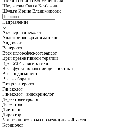
Шилина Ирина Константиновна
Шкуратова Ольга Казбековна
Шульга Ирина Владимировна
Направление
Акушер - гинеколог
Анастезиолог-реаниматолог
Андролог
Венеролог
Врач иглорефлексотерапевт
Врач превентивной терапии
Врач УЗИ-диагностики
Врач функциональной диагностики
Врач эндоскопист
Врач-лаборант
Гастроэнтеролог
Гинеколог
Гинеколог - эндокринолог
Дерматовенеролог
Дерматолог
Диетолог
Директор
Зам. главного врача по медицинской части
Кардиолог