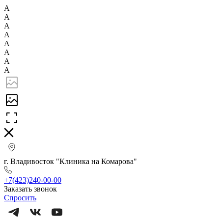
А
А
А
А
А
А
А
А
г. Владивосток "Клиника на Комарова"
+7(423)240-00-00
Заказать звонок
Спросить