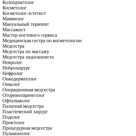
Колопроктолог
Косметолог
Косметолог-эстетист
Маммолог
Мануальный терапевт
Массажист
Мастер ногтевого сервиса
Медицинская сестра по косметологии
Медсестра
Медсестра по массажу
Медсестра эндоскописта
Невролог
Нейрохирург
Нефролог
Онкодерматолог
Онколог
Операционная медсестра
Оториноларинголог
Офтальмолог
Палатная медсестра
Пластический хирург
Подолог
Проктолог
Процедурная медсестра
Пульмонолог