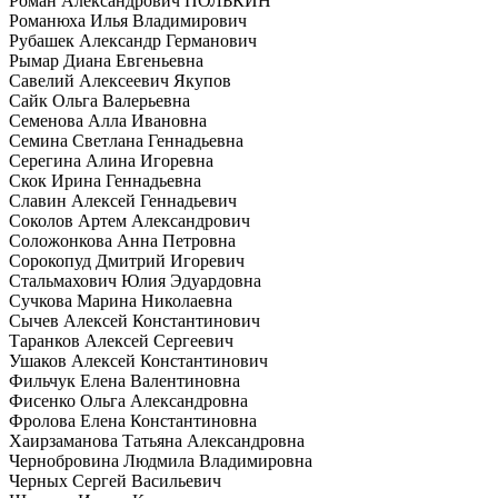
Роман Александрович ПОЛЬКИН
Романюха Илья Владимирович
Рубашек Александр Германович
Рымар Диана Евгеньевна
Савелий Алексеевич Якупов
Сайк Ольга Валерьевна
Семенова Алла Ивановна
Семина Светлана Геннадьевна
Серегина Алина Игоревна
Скок Ирина Геннадьевна
Славин Алексей Геннадьевич
Соколов Артем Александрович
Соложонкова Анна Петровна
Сорокопуд Дмитрий Игоревич
Стальмахович Юлия Эдуардовна
Сучкова Марина Николаевна
Сычев Алексей Константинович
Таранков Алексей Сергеевич
Ушаков Алексей Константинович
Фильчук Елена Валентиновна
Фисенко Ольга Александровна
Фролова Елена Константиновна
Хаирзаманова Татьяна Александровна
Чернобровина Людмила Владимировна
Черных Сергей Васильевич