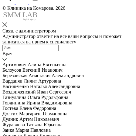
© Клиника на Комарова, 2026
SMM
L
AB
Digital agency
Связь с администратором
Администратор ответит на все ваши вопросы и поможет
записаться на прием к специалисту
Врач
Артимович Алина Евгеньевна
Белоусов Евгений Иванович
Березовская Анастасия Александровна
Варданян Лилит Артуровна
Васильченко Наталья Александровна
Воздвиженский Иван Сергеевич
Газиуллина Ольга Рудольфовна
Гординина Ирина Владимировна
Гостева Елена Федоровна
Долгих Маргарита Германовна
Дудник Артем Николаевич
Журавлева Татьяна Юрьевна
Заика Мария Павловна
Зинченко Лариса Лилитовна