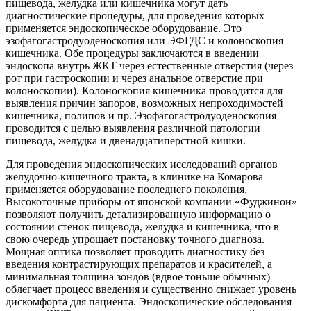
пищевода, желудка или кишечника могут дать
диагностические процедуры, для проведения которых
применяется эндоскопическое оборудование. Это
эзофагогастродуоденоскопия или ЭФГДС и колоноскопия
кишечника. Обе процедуры заключаются в введении
эндоскопа внутрь ЖКТ через естественные отверстия (через
рот при гастроскопии и через анальное отверстие при
колоноскопии). Колоноскопия кишечника проводится для
выявления причин запоров, возможных непроходимостей
кишечника, полипов и пр. Эзофагогастродуоденоскопия
проводится с целью выявления различной патологии
пищевода, желудка и двенадцатиперстной кишки.
Для проведения эндоскопических исследований органов
желудочно-кишечного тракта, в клинике на Комарова
применяется оборудование последнего поколения.
Высокоточные приборы от японской компании «Фуджинон»
позволяют получить детализированную информацию о
состоянии стенок пищевода, желудка и кишечника, что в
свою очередь упрощает постановку точного диагноза.
Мощная оптика позволяет проводить диагностику без
введения контрастирующих препаратов и красителей, а
минимальная толщина зондов (вдвое тоньше обычных)
облегчает процесс введения и существенно снижает уровень
дискомфорта для пациента. Эндоскопические обследования