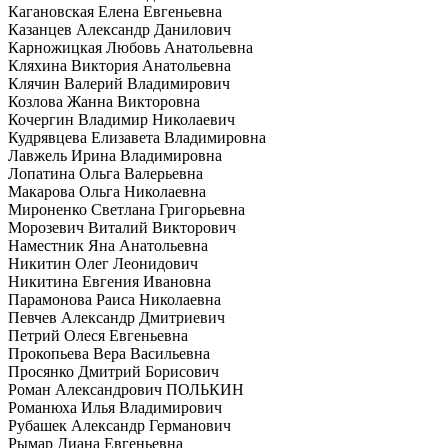
Кагановская Елена Евгеньевна
Казанцев Александр Данилович
Карножицкая Любовь Анатольевна
Кляхина Виктория Анатольевна
Клячин Валерий Владимирович
Козлова Жанна Викторовна
Кочергин Владимир Николаевич
Кудрявцева Елизавета Владимировна
Лавжель Ирина Владимировна
Лопатина Ольга Валерьевна
Макарова Ольга Николаевна
Мироненко Светлана Григорьевна
Морозевич Виталий Викторович
Наместник Яна Анатольевна
Никитин Олег Леонидович
Никитина Евгения Ивановна
Парамонова Раиса Николаевна
Певчев Александр Дмитриевич
Петрий Олеся Евгеньевна
Прокопьева Вера Васильевна
Просянко Дмитрий Борисович
Роман Александрович ПОЛЬКИН
Романюха Илья Владимирович
Рубашек Александр Германович
Рымар Диана Евгеньевна