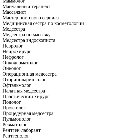
Маммолог
Мануальный терапевт
Массажист
Мастер ногтевого сервиса
Медицинская сестра по косметологии
Медсестра
Медсестра по массажу
Медсестра эндоскописта
Невролог
Нейрохирург
Нефролог
Онкодерматолог
Онколог
Операционная медсестра
Оториноларинголог
Офтальмолог
Палатная медсестра
Пластический хирург
Подолог
Проктолог
Процедурная медсестра
Пульмонолог
Ревматолог
Рентген-лаборант
Рентгенолог