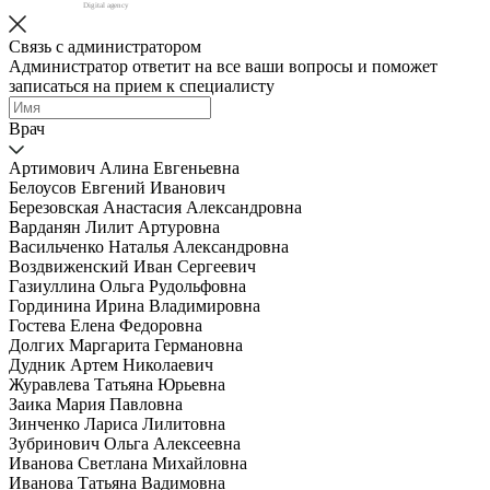
Digital agency
Связь с администратором
Администратор ответит на все ваши вопросы и поможет
записаться на прием к специалисту
Врач
Артимович Алина Евгеньевна
Белоусов Евгений Иванович
Березовская Анастасия Александровна
Варданян Лилит Артуровна
Васильченко Наталья Александровна
Воздвиженский Иван Сергеевич
Газиуллина Ольга Рудольфовна
Гординина Ирина Владимировна
Гостева Елена Федоровна
Долгих Маргарита Германовна
Дудник Артем Николаевич
Журавлева Татьяна Юрьевна
Заика Мария Павловна
Зинченко Лариса Лилитовна
Зубринович Ольга Алексеевна
Иванова Светлана Михайловна
Иванова Татьяна Вадимовна