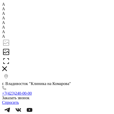
А
А
А
А
А
А
А
А
г. Владивосток "Клиника на Комарова"
+7(423)240-00-00
Заказать звонок
Спросить