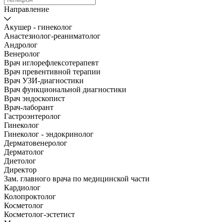
Направление
Акушер - гинеколог
Анастезиолог-реаниматолог
Андролог
Венеролог
Врач иглорефлексотерапевт
Врач превентивной терапии
Врач УЗИ-диагностики
Врач функциональной диагностики
Врач эндоскопист
Врач-лаборант
Гастроэнтеролог
Гинеколог
Гинеколог - эндокринолог
Дерматовенеролог
Дерматолог
Диетолог
Директор
Зам. главного врача по медицинской части
Кардиолог
Колопроктолог
Косметолог
Косметолог-эстетист