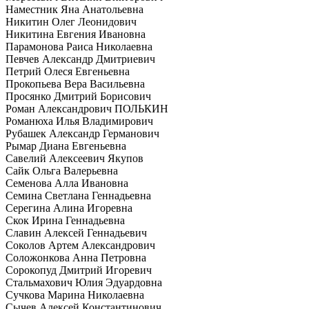
Наместник Яна Анатольевна
Никитин Олег Леонидович
Никитина Евгения Ивановна
Парамонова Раиса Николаевна
Певчев Александр Дмитриевич
Петрий Олеся Евгеньевна
Прокопьева Вера Васильевна
Просянко Дмитрий Борисович
Роман Александрович ПОЛЬКИН
Романюха Илья Владимирович
Рубашек Александр Германович
Рымар Диана Евгеньевна
Савелий Алексеевич Якупов
Сайк Ольга Валерьевна
Семенова Алла Ивановна
Семина Светлана Геннадьевна
Серегина Алина Игоревна
Скок Ирина Геннадьевна
Славин Алексей Геннадьевич
Соколов Артем Александрович
Соложонкова Анна Петровна
Сорокопуд Дмитрий Игоревич
Стальмахович Юлия Эдуардовна
Сучкова Марина Николаевна
Сычев Алексей Константинович