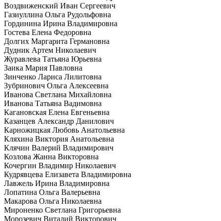
Воздвиженский Иван Сергеевич
Газиуллина Ольга Рудольфовна
Гординина Ирина Владимировна
Гостева Елена Федоровна
Долгих Маргарита Германовна
Дудник Артем Николаевич
Журавлева Татьяна Юрьевна
Заика Мария Павловна
Зинченко Лариса Лилитовна
Зубринович Ольга Алексеевна
Иванова Светлана Михайловна
Иванова Татьяна Вадимовна
Кагановская Елена Евгеньевна
Казанцев Александр Данилович
Карножицкая Любовь Анатольевна
Кляхина Виктория Анатольевна
Клячин Валерий Владимирович
Козлова Жанна Викторовна
Кочергин Владимир Николаевич
Кудрявцева Елизавета Владимировна
Лавжель Ирина Владимировна
Лопатина Ольга Валерьевна
Макарова Ольга Николаевна
Мироненко Светлана Григорьевна
Морозевич Виталий Викторович