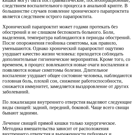
кишки могут быть посттравматические, послеоперационные,
следствием воспалительного процесса в анальной крипте. В
большинстве случаев появление хронического парапроктита
является следствием острого парапроктита.
Хронический парапроктит может годами протекать без
обострений и не слишком беспокоить больного. Боли,
выделения, температура наблюдаются в периоды обострений.
После опорожнения гнойника симптомы, как правило,
уменьшаются. Однако хронический парапроктит ощутимо
ухудшает качество жизни человека: приходится соблюдать
дополнительные гигиенические мероприятия. Кроме того, со
временем, в процесс вовлекаются новые очаги воспаления и
появляются новые симптомы болезни. Длительное
воспаление ухудшает общее состояние человека, наблюдаются
головная боль, плохой сон, снижение работоспособности,
снижается иммунитет, замедляется выздоровление от других
заболеваний.
По локализации внутреннего отверстия выделяют следующие
виды свищей: задний, передний, боковой. Чаще всего свищи
бывают задними.
Лечение свищей прямой кишки только хирургическое.
Методика вмешательства зависит от расположения
внутреннего отверстия и выраженности рубцовых и