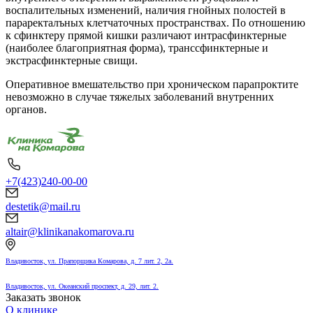
воспалительных изменений, наличия гнойных полостей в
параректалъных клетчаточных пространствах. По отношению
к сфинктеру прямой кишки различают интрасфинктерные
(наиболее благоприятная форма), транссфинктерные и
экстрасфинктерные свищи.
Оперативное вмешательство при хроническом парапроктите
невозможно в случае тяжелых заболеваний внутренних
органов.
+7(423)240-00-00
destetik@mail.ru
altair@klinikanakomarova.ru
Владивосток, ул. Прапорщика Комарова, д. 7 лит. 2, 2а.
Владивосток, ул. Океанский проспект, д. 29, лит. 2.
Заказать звонок
О клинике