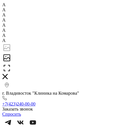
А
А
А
А
А
А
А
А
г. Владивосток "Клиника на Комарова"
+7(423)240-00-00
Заказать звонок
Спросить