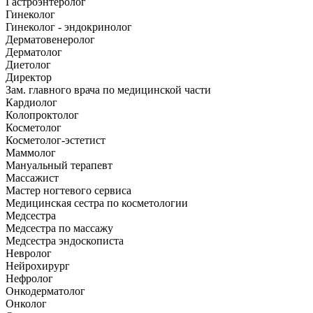
Гастроэнтеролог
Гинеколог
Гинеколог - эндокринолог
Дерматовенеролог
Дерматолог
Диетолог
Директор
Зам. главного врача по медицинской части
Кардиолог
Колопроктолог
Косметолог
Косметолог-эстетист
Маммолог
Мануальный терапевт
Массажист
Мастер ногтевого сервиса
Медицинская сестра по косметологии
Медсестра
Медсестра по массажу
Медсестра эндоскописта
Невролог
Нейрохирург
Нефролог
Онкодерматолог
Онколог