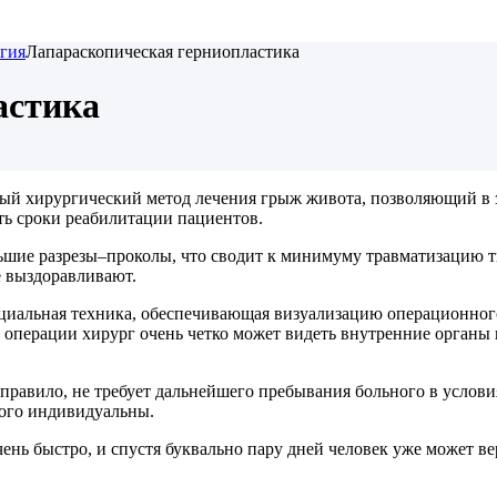
гия
Лапараскопическая герниопластика
астика
й хирургический метод лечения грыж живота, позволяющий в 
ть сроки реабилитации пациентов.
ольшие разрезы–проколы, что сводит к минимуму травматизацию
 выздоравливают.
ециальная техника, обеспечивающая визуализацию операционног
операции хирург очень четко может видеть внутренние органы 
 правило, не требует дальнейшего пребывания больного в услови
рого индивидуальны.
нь быстро, и спустя буквально пару дней человек уже может ве