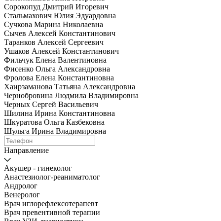
Сорокопуд Дмитрий Игоревич
Стальмахович Юлия Эдуардовна
Сучкова Марина Николаевна
Сычев Алексей Константинович
Таранков Алексей Сергеевич
Ушаков Алексей Константинович
Фильчук Елена Валентиновна
Фисенко Ольга Александровна
Фролова Елена Константиновна
Хаирзаманова Татьяна Александровна
Чернобровина Людмила Владимировна
Черных Сергей Васильевич
Шилина Ирина Константиновна
Шкуратова Ольга Казбековна
Шульга Ирина Владимировна
Направление
Акушер - гинеколог
Анастезиолог-реаниматолог
Андролог
Венеролог
Врач иглорефлексотерапевт
Врач превентивной терапии