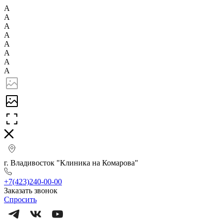
А
А
А
А
А
А
А
А
г. Владивосток "Клиника на Комарова"
+7(423)240-00-00
Заказать звонок
Спросить