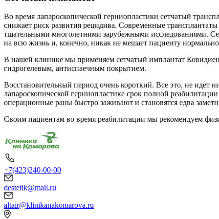
Во время лапароскопической герниопластики сетчатый транспл
снижает риск развития рецидива. Современные трансплантаты 
тщательными многолетними зарубежными исследованиями. Сетч
на всю жизнь и, конечно, никак не мешает пациенту нормально
В нашей клинике мы применяем сетчатый имплантат Ковидиен.
гидрогелевым, антиспаечным покрытием.
Восстановительный период очень короткий. Все это, не идет 
лапароскопической герниопластике срок полной реабилитации с
операционные раны быстро заживают и становятся едва замет
Своим пациентам во время реабилитации мы рекомендуем физи
+7(423)240-00-00
destetik@mail.ru
altair@klinikanakomarova.ru