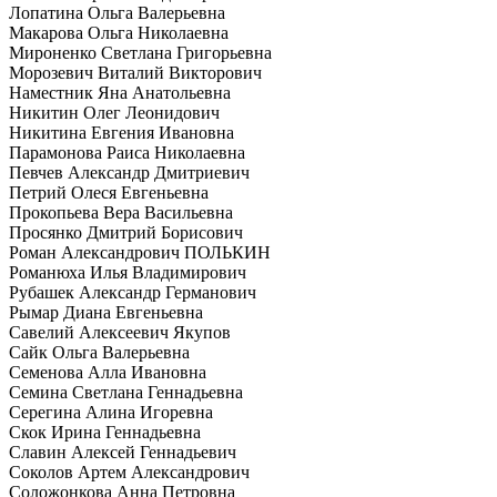
Лопатина Ольга Валерьевна
Макарова Ольга Николаевна
Мироненко Светлана Григорьевна
Морозевич Виталий Викторович
Наместник Яна Анатольевна
Никитин Олег Леонидович
Никитина Евгения Ивановна
Парамонова Раиса Николаевна
Певчев Александр Дмитриевич
Петрий Олеся Евгеньевна
Прокопьева Вера Васильевна
Просянко Дмитрий Борисович
Роман Александрович ПОЛЬКИН
Романюха Илья Владимирович
Рубашек Александр Германович
Рымар Диана Евгеньевна
Савелий Алексеевич Якупов
Сайк Ольга Валерьевна
Семенова Алла Ивановна
Семина Светлана Геннадьевна
Серегина Алина Игоревна
Скок Ирина Геннадьевна
Славин Алексей Геннадьевич
Соколов Артем Александрович
Соложонкова Анна Петровна