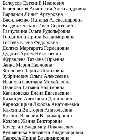
Белоусов Евгений Иванович
Березовская Анастасия Александровна
Варданян Лилит Артуровна
Васильченко Наталья Александровна
Воздвиженский Иван Сергеевич
Газиуллина Ольга Рудольфовна
Гординина Ирина Владимировна
Гостева Елена Федоровна
Долгих Маргарита Германовна
Дудник Артем Николаевич
Журавлева Татьяна Юрьевна
Заика Мария Павловна
Зинченко Лариса Лилитовна
Зубринович Ольга Алексеевна
Иванова Светлана Михайловна
Иванова Татьяна Вадимовна
Кагановская Елена Евгеньевна
Казанцев Александр Данилович
Карножицкая Любовь Анатольевна
Кляхина Виктория Анатольевна
Клячин Валерий Владимирович
Козлова Жанна Викторовна
Кочергин Владимир Николаевич
Кудрявцева Елизавета Владимировна
Лавжель Ирина Владимировна