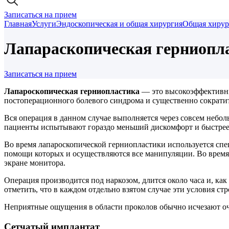
Записаться на прием
Главная
Услуги
Эндоскопическая и общая хирургия
Общая хирур
Лапараскопическая герниопл
Записаться на прием
Лапароскопическая герниопластика
— это высокоэффективны
постоперационного болевого синдрома и существенно сократи
Вся операция в данном случае выполняется через совсем неб
пациенты испытывают гораздо меньший дискомфорт и быстрее
Во время лапароскопической герниопластики используется сп
помощи которых и осуществляются все манипуляции. Во время 
экране монитора.
Операция производится под наркозом, длится около часа и, как
отметить, что в каждом отдельно взятом случае эти условия ст
Неприятные ощущения в области проколов обычно исчезают оче
Сетчатый имплантат