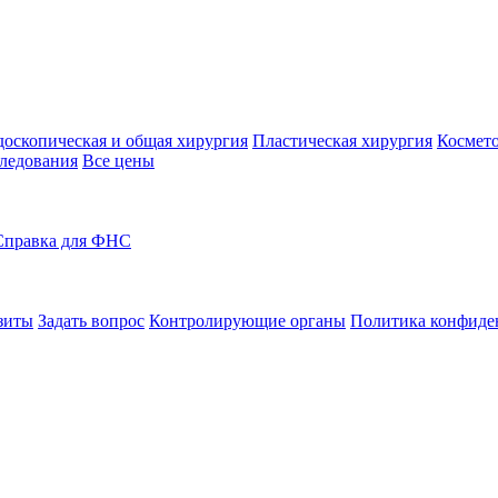
оскопическая и общая хирургия
Пластическая хирургия
Космето
ледования
Все цены
Справка для ФНС
зиты
Задать вопрос
Контролирующие органы
Политика конфиде