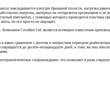
антат накладывается изнутри брюшной полости, нагрузка равном
абсолютно инертны, материал не отторгается организмом и не в
атый имплантат, с помощью которого проводится пластика грыж
 жить, он его просто не ощущает.
 Компания Covidien Ltd. является всемирно известным произв
ни в какое сравнение с долгим и непростым периодом реабилита
окращается до десяти-четырнадцати дней, к тому же она обеспе
ными.
отерапевтическое сопровождение: это позволяет в разы сократ