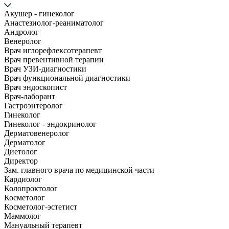
Акушер - гинеколог
Анастезиолог-реаниматолог
Андролог
Венеролог
Врач иглорефлексотерапевт
Врач превентивной терапии
Врач УЗИ-диагностики
Врач функциональной диагностики
Врач эндоскопист
Врач-лаборант
Гастроэнтеролог
Гинеколог
Гинеколог - эндокринолог
Дерматовенеролог
Дерматолог
Диетолог
Директор
Зам. главного врача по медицинской части
Кардиолог
Колопроктолог
Косметолог
Косметолог-эстетист
Маммолог
Мануальный терапевт