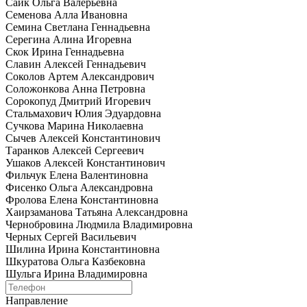
Сайк Ольга Валерьевна
Семенова Алла Ивановна
Семина Светлана Геннадьевна
Серегина Алина Игоревна
Скок Ирина Геннадьевна
Славин Алексей Геннадьевич
Соколов Артем Александрович
Соложонкова Анна Петровна
Сорокопуд Дмитрий Игоревич
Стальмахович Юлия Эдуардовна
Сучкова Марина Николаевна
Сычев Алексей Константинович
Таранков Алексей Сергеевич
Ушаков Алексей Константинович
Фильчук Елена Валентиновна
Фисенко Ольга Александровна
Фролова Елена Константиновна
Хаирзаманова Татьяна Александровна
Чернобровина Людмила Владимировна
Черных Сергей Васильевич
Шилина Ирина Константиновна
Шкуратова Ольга Казбековна
Шульга Ирина Владимировна
Направление