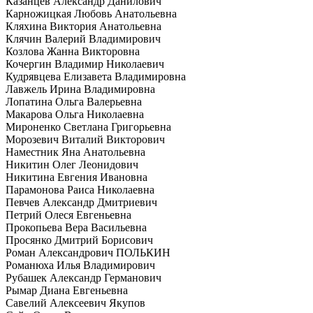
Казанцев Александр Данилович
Карножицкая Любовь Анатольевна
Кляхина Виктория Анатольевна
Клячин Валерий Владимирович
Козлова Жанна Викторовна
Кочергин Владимир Николаевич
Кудрявцева Елизавета Владимировна
Лавжель Ирина Владимировна
Лопатина Ольга Валерьевна
Макарова Ольга Николаевна
Мироненко Светлана Григорьевна
Морозевич Виталий Викторович
Наместник Яна Анатольевна
Никитин Олег Леонидович
Никитина Евгения Ивановна
Парамонова Раиса Николаевна
Певчев Александр Дмитриевич
Петрий Олеся Евгеньевна
Прокопьева Вера Васильевна
Просянко Дмитрий Борисович
Роман Александрович ПОЛЬКИН
Романюха Илья Владимирович
Рубашек Александр Германович
Рымар Диана Евгеньевна
Савелий Алексеевич Якупов