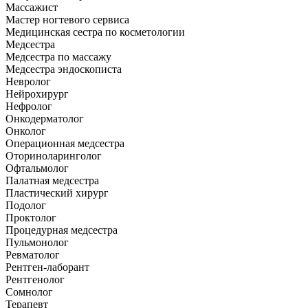
Массажист
Мастер ногтевого сервиса
Медицинская сестра по косметологии
Медсестра
Медсестра по массажу
Медсестра эндоскописта
Невролог
Нейрохирург
Нефролог
Онкодерматолог
Онколог
Операционная медсестра
Оториноларинголог
Офтальмолог
Палатная медсестра
Пластический хирург
Подолог
Проктолог
Процедурная медсестра
Пульмонолог
Ревматолог
Рентген-лаборант
Рентгенолог
Сомнолог
Терапевт