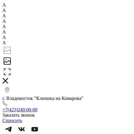
А
А
А
А
А
А
А
А
г. Владивосток "Клиника на Комарова"
+7(423)240-00-00
Заказать звонок
Спросить