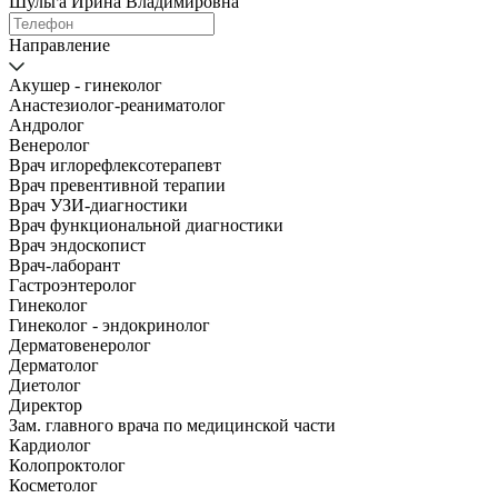
Шульга Ирина Владимировна
Направление
Акушер - гинеколог
Анастезиолог-реаниматолог
Андролог
Венеролог
Врач иглорефлексотерапевт
Врач превентивной терапии
Врач УЗИ-диагностики
Врач функциональной диагностики
Врач эндоскопист
Врач-лаборант
Гастроэнтеролог
Гинеколог
Гинеколог - эндокринолог
Дерматовенеролог
Дерматолог
Диетолог
Директор
Зам. главного врача по медицинской части
Кардиолог
Колопроктолог
Косметолог