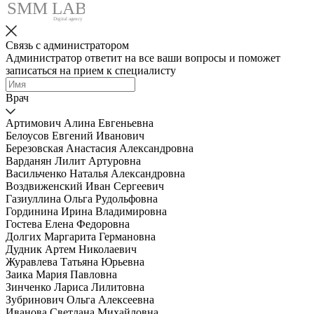
SMM
L
AB
Digital agency
Связь с администратором
Администратор ответит на все ваши вопросы и поможет
записаться на прием к специалисту
Врач
Артимович Алина Евгеньевна
Белоусов Евгений Иванович
Березовская Анастасия Александровна
Варданян Лилит Артуровна
Васильченко Наталья Александровна
Воздвиженский Иван Сергеевич
Газиуллина Ольга Рудольфовна
Гординина Ирина Владимировна
Гостева Елена Федоровна
Долгих Маргарита Германовна
Дудник Артем Николаевич
Журавлева Татьяна Юрьевна
Заика Мария Павловна
Зинченко Лариса Лилитовна
Зубринович Ольга Алексеевна
Иванова Светлана Михайловна