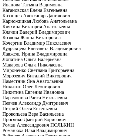
Иванова Татьяна Вадимовна
Кагановская Елена Евгеньевна
Казанцев Александр Данилович
Карножицкая Любовь Анатольевна
Кляхина Виктория Анатольевна
Клячин Валерий Владимирович
Козлова Жанна Викторовна
Кочергин Владимир Николаевич
Кудрявцева Елизавета Владимировна
Лавжель Ирина Владимировна
Лопатина Ольга Валерьевна
Макарова Ольга Николаевна
Мироненко Светлана Григорьевна
Морозевич Виталий Викторович
Наместник Яна Анатольевна
Никитин Олег Леонидович
Никитина Евгения Ивановна
Парамонова Раиса Николаевна
Певчев Александр Дмитриевич
Петрий Олеся Евгеньевна
Прокопьева Вера Васильевна
Просянко Дмитрий Борисович
Роман Александрович ПОЛЬКИН
Романюха Илья Владимирович
Рубашек Александр Германович