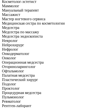
Косметолог-эстетист
Маммолог
Мануальный терапевт
Массажист
Мастер ногтевого сервиса
Медицинская сестра по косметологии
Медсестра
Медсестра по массажу
Медсестра эндоскописта
Невролог
Нейрохирург
Нефролог
Онкодерматолог
Онколог
Операционная медсестра
Оториноларинголог
Офтальмолог
Палатная медсестра
Пластический хирург
Подолог
Проктолог
Процедурная медсестра
Пульмонолог
Ревматолог
Рентген-лаборант