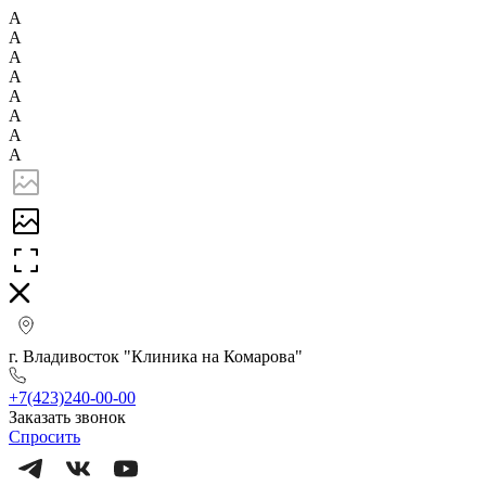
А
А
А
А
А
А
А
А
г. Владивосток "Клиника на Комарова"
+7(423)240-00-00
Заказать звонок
Спросить