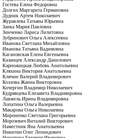
Гостева Елена Федоровна
Долгих Маргарита Германовна
Дудник Артем Николаевич
Журавлева Татьяна Юрьевна
Заика Мария Павловна
Зинченко Лариса Лилитовна
Зубринович Ольга Алексеевна
Иванова Светлана Михайловна
Иванова Татьяна Вадимовна
Кагановская Елена Евгеньевна
Казанцев Александр Данилович
Карножицкая Любовь Анатольевна
Кляхина Виктория Анатольевна
Клячин Валерий Владимирович
Козлова Жанна Викторовна
Кочергин Владимир Николаевич
Кудрявцева Елизавета Владимировна
Лавжель Ирина Владимировна
Лопатина Ольга Валерьевна
Макарова Ольга Николаевна
Мироненко Светлана Григорьевна
Морозевич Виталий Викторович
Наместник Яна Анатольевна
Никитин Олег Леонидович
Никитина Евгения Ивановна