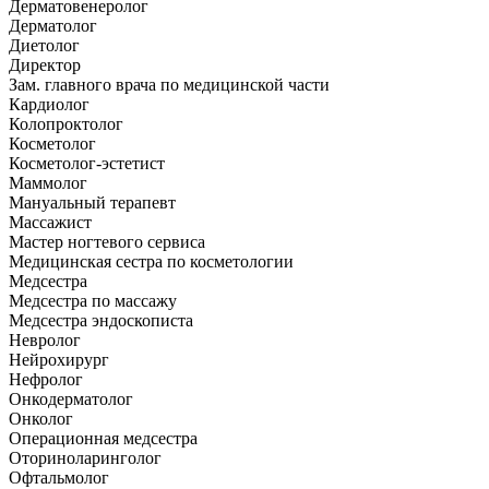
Дерматовенеролог
Дерматолог
Диетолог
Директор
Зам. главного врача по медицинской части
Кардиолог
Колопроктолог
Косметолог
Косметолог-эстетист
Маммолог
Мануальный терапевт
Массажист
Мастер ногтевого сервиса
Медицинская сестра по косметологии
Медсестра
Медсестра по массажу
Медсестра эндоскописта
Невролог
Нейрохирург
Нефролог
Онкодерматолог
Онколог
Операционная медсестра
Оториноларинголог
Офтальмолог