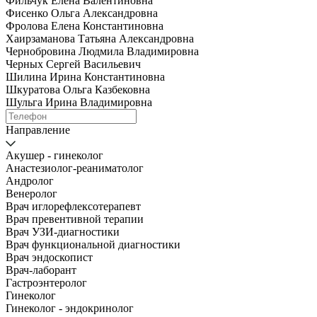
Фильчук Елена Валентиновна
Фисенко Ольга Александровна
Фролова Елена Константиновна
Хаирзаманова Татьяна Александровна
Чернобровина Людмила Владимировна
Черных Сергей Васильевич
Шилина Ирина Константиновна
Шкуратова Ольга Казбековна
Шульга Ирина Владимировна
Направление
Акушер - гинеколог
Анастезиолог-реаниматолог
Андролог
Венеролог
Врач иглорефлексотерапевт
Врач превентивной терапии
Врач УЗИ-диагностики
Врач функциональной диагностики
Врач эндоскопист
Врач-лаборант
Гастроэнтеролог
Гинеколог
Гинеколог - эндокринолог