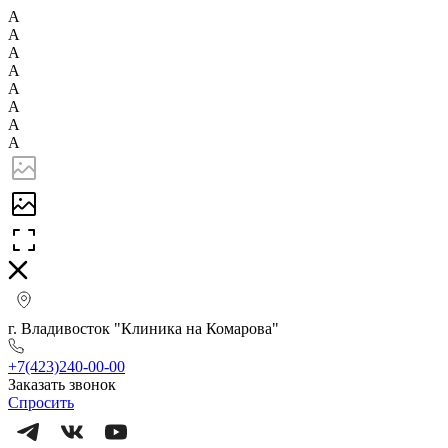
А
А
А
А
А
А
А
А
г. Владивосток "Клиника на Комарова"
+7(423)240-00-00
Заказать звонок
Спросить