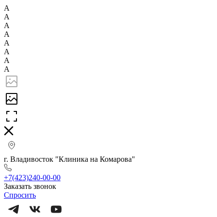
А
А
А
А
А
А
А
А
г. Владивосток "Клиника на Комарова"
+7(423)240-00-00
Заказать звонок
Спросить