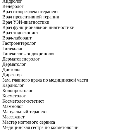
Андролог
Венеролог
Врач иглорефлексотерапевт
Врач превентивной терапии
Врач УЗИ-диагностики
Врач функциональной диагностики
Врач эндоскопист
Врач-лаборант
Гастроэнтеролог
Гинеколог
Гинеколог - эндокринолог
Дерматовенеролог
Дерматолог
Диетолог
Директор
Зам. главного врача по медицинской части
Кардиолог
Колопроктолог
Косметолог
Косметолог-эстетист
Маммолог
Мануальный терапевт
Массажист
Мастер ногтевого сервиса
Медицинская сестра по косметологии