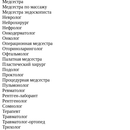
Медсестра
Медсестра по массажу
Медсестра эндоскописта
Невролог
Нейрохирург
Нефролог
Онкодерматолог
Онколог
Операционная медсестра
Оториноларинголог
Офтальмолог
Палатная медсестра
Пластический хирург
Подолог
Проктолог
Процедурная медсестра
Пульмонолог
Ревматолог
Рентген-лаборант
Рентгенолог
Сомнолог
Терапевт
Травматолог
Травматолог-ортопед
Трихолог