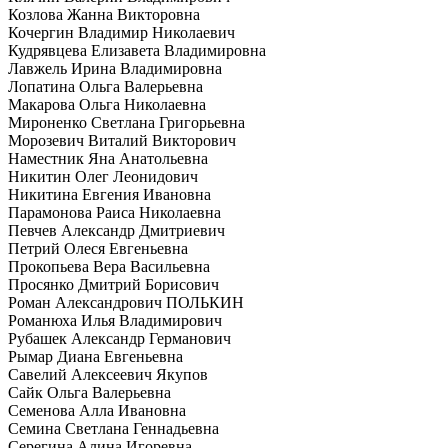
Козлова Жанна Викторовна
Кочергин Владимир Николаевич
Кудрявцева Елизавета Владимировна
Лавжель Ирина Владимировна
Лопатина Ольга Валерьевна
Макарова Ольга Николаевна
Мироненко Светлана Григорьевна
Морозевич Виталий Викторович
Наместник Яна Анатольевна
Никитин Олег Леонидович
Никитина Евгения Ивановна
Парамонова Раиса Николаевна
Певчев Александр Дмитриевич
Петрий Олеся Евгеньевна
Прокопьева Вера Васильевна
Просянко Дмитрий Борисович
Роман Александрович ПОЛЬКИН
Романюха Илья Владимирович
Рубашек Александр Германович
Рымар Диана Евгеньевна
Савелий Алексеевич Якупов
Сайк Ольга Валерьевна
Семенова Алла Ивановна
Семина Светлана Геннадьевна
Серегина Алина Игоревна