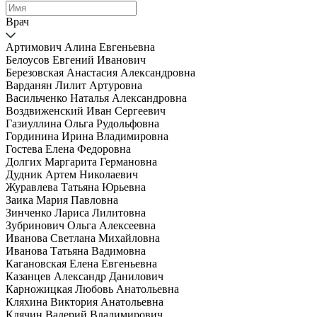
Врач
Артимович Алина Евгеньевна
Белоусов Евгений Иванович
Березовская Анастасия Александровна
Варданян Лилит Артуровна
Васильченко Наталья Александровна
Воздвиженский Иван Сергеевич
Газиуллина Ольга Рудольфовна
Гординина Ирина Владимировна
Гостева Елена Федоровна
Долгих Маргарита Германовна
Дудник Артем Николаевич
Журавлева Татьяна Юрьевна
Заика Мария Павловна
Зинченко Лариса Лилитовна
Зубринович Ольга Алексеевна
Иванова Светлана Михайловна
Иванова Татьяна Вадимовна
Кагановская Елена Евгеньевна
Казанцев Александр Данилович
Карножицкая Любовь Анатольевна
Кляхина Виктория Анатольевна
Клячин Валерий Владимирович