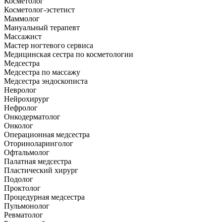
Косметолог
Косметолог-эстетист
Маммолог
Мануальный терапевт
Массажист
Мастер ногтевого сервиса
Медицинская сестра по косметологии
Медсестра
Медсестра по массажу
Медсестра эндоскописта
Невролог
Нейрохирург
Нефролог
Онкодерматолог
Онколог
Операционная медсестра
Оториноларинголог
Офтальмолог
Палатная медсестра
Пластический хирург
Подолог
Проктолог
Процедурная медсестра
Пульмонолог
Ревматолог