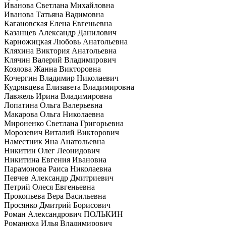
Иванова Светлана Михайловна
Иванова Татьяна Вадимовна
Кагановская Елена Евгеньевна
Казанцев Александр Данилович
Карножицкая Любовь Анатольевна
Кляхина Виктория Анатольевна
Клячин Валерий Владимирович
Козлова Жанна Викторовна
Кочергин Владимир Николаевич
Кудрявцева Елизавета Владимировна
Лавжель Ирина Владимировна
Лопатина Ольга Валерьевна
Макарова Ольга Николаевна
Мироненко Светлана Григорьевна
Морозевич Виталий Викторович
Наместник Яна Анатольевна
Никитин Олег Леонидович
Никитина Евгения Ивановна
Парамонова Раиса Николаевна
Певчев Александр Дмитриевич
Петрий Олеся Евгеньевна
Прокопьева Вера Васильевна
Просянко Дмитрий Борисович
Роман Александрович ПОЛЬКИН
Романюха Илья Владимирович