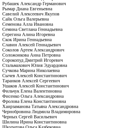
Рубашек Александр Германович
Рымар Диана Евгеньевна
Савелий Алексеевич Якупов
Сайк Ольга Валерьевна
Семенова Алла Ивановна
Семина Светлана Геннадьевна
Серегина Алина Игоревна
Скок Ирина Геннадьевна
Славин Алексей Геннадьевич
Соколов Артем Александрович
Соложонкова Анна Петровна
Сорокопуд Дмитрий Игоревич
Стальмахович Юлия Эдуардовна
Сучкова Марина Николаевна
Сычев Алексей Константинович
Таранков Алексей Сергеевич
Ушаков Алексей Константинович
Фильчук Елена Валентиновна
Фисенко Ольга Александровна
Фролова Елена Константиновна
Хаирзаманова Татьяна Александровна
Чернобровина Людмила Владимировна
Черных Сергей Васильевич
Шилина Ирина Константиновна
Шкуратова Ольга Казбековна