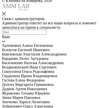
© Клиника на Комарова, 2026
SMM
L
AB
Digital agency
Связь с администратором
Администратор ответит на все ваши вопросы и поможет
записаться на прием к специалисту
Врач
Артимович Алина Евгеньевна
Белоусов Евгений Иванович
Березовская Анастасия Александровна
Варданян Лилит Артуровна
Васильченко Наталья Александровна
Воздвиженский Иван Сергеевич
Газиуллина Ольга Рудольфовна
Гординина Ирина Владимировна
Гостева Елена Федоровна
Долгих Маргарита Германовна
Дудник Артем Николаевич
Журавлева Татьяна Юрьевна
Заика Мария Павловна
Зинченко Лариса Лилитовна
Зубринович Ольга Алексеевна