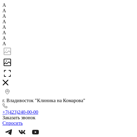
А
А
А
А
А
А
А
А
г. Владивосток "Клиника на Комарова"
+7(423)240-00-00
Заказать звонок
Спросить