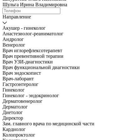
Шульга Ирина Владимировна
Направление
Акушер - гинеколог
Анастезиолог-реаниматолог
Андролог
Венеролог
Врач иглорефлексотерапевт
Врач превентивной терапии
Врач УЗИ-диагностики
Врач функциональной диагностики
Врач эндоскопист
Врач-лаборант
Гастроэнтеролог
Гинеколог
Гинеколог - эндокринолог
Дерматовенеролог
Дерматолог
Диетолог
Директор
Зам. главного врача по медицинской части
Кардиолог
Колопроктолог