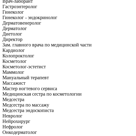
Врач-лаборант
Гастроэнтеролог
Гинеколог
Гинеколог - эндокринолог
Дерматовенеролог
Дерматолог
Диетолог
Директор
Зам. главного врача по медицинской части
Кардиолог
Колопроктолог
Косметолог
Косметолог-эстетист
Маммолог
Мануальный терапевт
Массажист
Мастер ногтевого сервиса
Медицинская сестра по косметологии
Медсестра
Медсестра по массажу
Медсестра эндоскописта
Невролог
Нейрохирург
Нефролог
Онкодерматолог