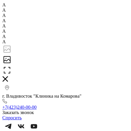
А
А
А
А
А
А
А
А
г. Владивосток "Клиника на Комарова"
+7(423)240-00-00
Заказать звонок
Спросить