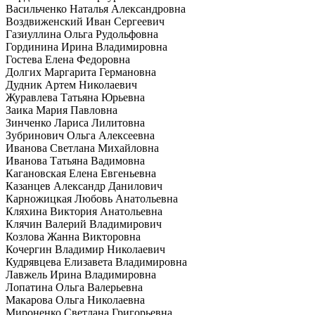
Васильченко Наталья Александровна
Воздвиженский Иван Сергеевич
Газиуллина Ольга Рудольфовна
Гординина Ирина Владимировна
Гостева Елена Федоровна
Долгих Маргарита Германовна
Дудник Артем Николаевич
Журавлева Татьяна Юрьевна
Заика Мария Павловна
Зинченко Лариса Лилитовна
Зубринович Ольга Алексеевна
Иванова Светлана Михайловна
Иванова Татьяна Вадимовна
Кагановская Елена Евгеньевна
Казанцев Александр Данилович
Карножицкая Любовь Анатольевна
Кляхина Виктория Анатольевна
Клячин Валерий Владимирович
Козлова Жанна Викторовна
Кочергин Владимир Николаевич
Кудрявцева Елизавета Владимировна
Лавжель Ирина Владимировна
Лопатина Ольга Валерьевна
Макарова Ольга Николаевна
Мироненко Светлана Григорьевна