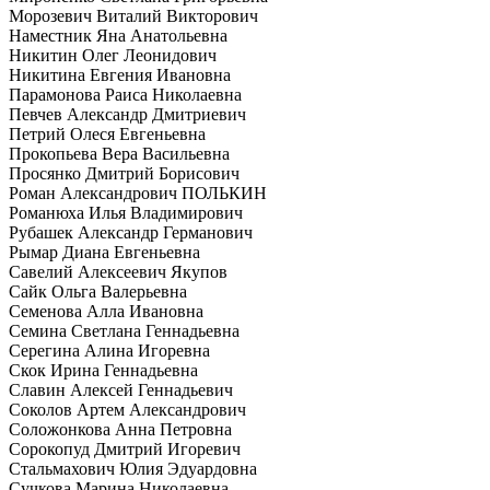
Морозевич Виталий Викторович
Наместник Яна Анатольевна
Никитин Олег Леонидович
Никитина Евгения Ивановна
Парамонова Раиса Николаевна
Певчев Александр Дмитриевич
Петрий Олеся Евгеньевна
Прокопьева Вера Васильевна
Просянко Дмитрий Борисович
Роман Александрович ПОЛЬКИН
Романюха Илья Владимирович
Рубашек Александр Германович
Рымар Диана Евгеньевна
Савелий Алексеевич Якупов
Сайк Ольга Валерьевна
Семенова Алла Ивановна
Семина Светлана Геннадьевна
Серегина Алина Игоревна
Скок Ирина Геннадьевна
Славин Алексей Геннадьевич
Соколов Артем Александрович
Соложонкова Анна Петровна
Сорокопуд Дмитрий Игоревич
Стальмахович Юлия Эдуардовна
Сучкова Марина Николаевна