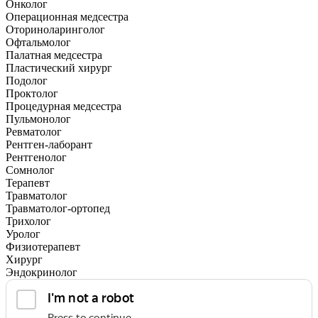
Онколог
Операционная медсестра
Оториноларинголог
Офтальмолог
Палатная медсестра
Пластический хирург
Подолог
Проктолог
Процедурная медсестра
Пульмонолог
Ревматолог
Рентген-лаборант
Рентгенолог
Сомнолог
Терапевт
Травматолог
Травматолог-ортопед
Трихолог
Уролог
Физиотерапевт
Хирург
Эндокринолог