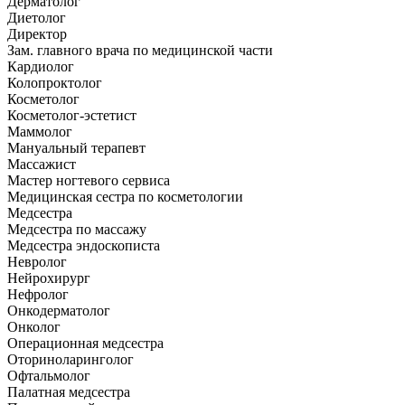
Дерматолог
Диетолог
Директор
Зам. главного врача по медицинской части
Кардиолог
Колопроктолог
Косметолог
Косметолог-эстетист
Маммолог
Мануальный терапевт
Массажист
Мастер ногтевого сервиса
Медицинская сестра по косметологии
Медсестра
Медсестра по массажу
Медсестра эндоскописта
Невролог
Нейрохирург
Нефролог
Онкодерматолог
Онколог
Операционная медсестра
Оториноларинголог
Офтальмолог
Палатная медсестра