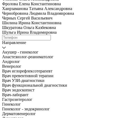
Фролова Елена Константиновна
Хаирзаманова Татьяна Александровна
Чернобровина Людмила Владимировна
Черных Сергей Васильевич
Шилина Ирина Константиновна
Шкуратова Ольга Казбековна
Шульга Ирина Владимировна
Направление
Акушер - гинеколог
Анастезиолог-реаниматолог
Андролог
Венеролог
Врач иглорефлексотерапевт
Врач превентивной терапии
Врач УЗИ-диагностики
Врач функциональной диагностики
Врач эндоскопист
Врач-лаборант
Гастроэнтеролог
Гинеколог
Гинеколог - эндокринолог
Дерматовенеролог