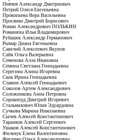
Певчев Александр Дмитриевич
Петрий Олеся Евгеньевна
Прокопьева Вера Васильевна
Просянко Дмитрий Борисович
Роман Александрович ПОЛЬКИН
Романюха Илья Владимирович
Рубашек Александр Германович
Рымар Диана Евгеньевна
Савелий Алексеевич Якупов
Сайк Ольга Валерьевна
Семенова Алла Ивановна
Семина Светлана Геннадьевна
Серегина Алина Игоревна
Скок Ирина Геннадьевна
Славин Алексей Геннадьевич
Соколов Артем Александрович
Соложонкова Анна Петровна
Сорокопуд Дмитрий Игоревич
Стальмахович Юлия Эдуардовна
Сучкова Марина Николаевна
Сычев Алексей Константинович
Таранков Алексей Сергеевич
Ушаков Алексей Константинович
Фильчук Елена Валентиновна
Фисенко Ольга Александровна