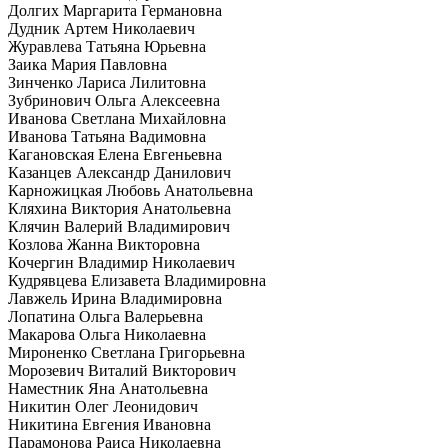
Долгих Маргарита Германовна
Дудник Артем Николаевич
Журавлева Татьяна Юрьевна
Заика Мария Павловна
Зинченко Лариса Лилитовна
Зубринович Ольга Алексеевна
Иванова Светлана Михайловна
Иванова Татьяна Вадимовна
Кагановская Елена Евгеньевна
Казанцев Александр Данилович
Карножицкая Любовь Анатольевна
Кляхина Виктория Анатольевна
Клячин Валерий Владимирович
Козлова Жанна Викторовна
Кочергин Владимир Николаевич
Кудрявцева Елизавета Владимировна
Лавжель Ирина Владимировна
Лопатина Ольга Валерьевна
Макарова Ольга Николаевна
Мироненко Светлана Григорьевна
Морозевич Виталий Викторович
Наместник Яна Анатольевна
Никитин Олег Леонидович
Никитина Евгения Ивановна
Парамонова Раиса Николаевна