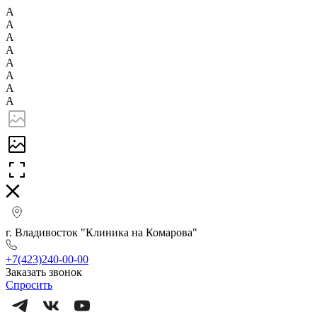
А
А
А
А
А
А
А
А
г. Владивосток "Клиника на Комарова"
+7(423)240-00-00
Заказать звонок
Спросить